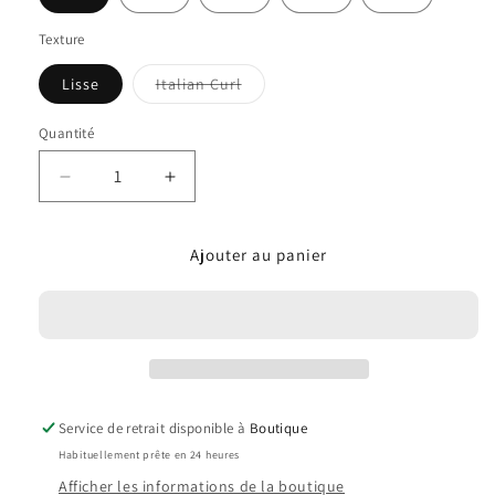
Texture
Variante
Lisse
Italian Curl
épuisée
ou
indisponible
Quantité
Réduire
Augmenter
la
la
quantité
quantité
Ajouter au panier
de
de
Lace
Lace
Wig
Wig
Service de retrait disponible à
Boutique
Habituellement prête en 24 heures
Afficher les informations de la boutique