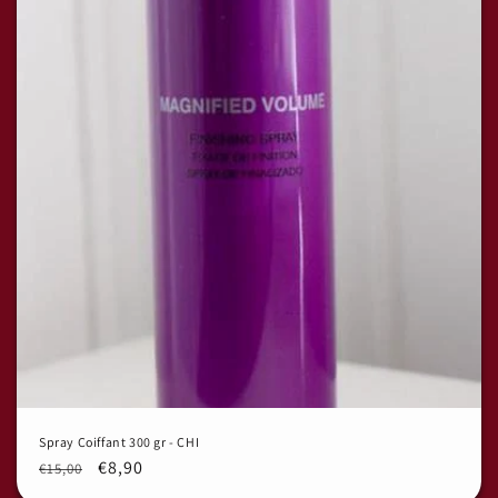
Spray Coiffant 300 gr - CHI
Prix
Prix
€8,90
€15,00
habituel
promotionnel