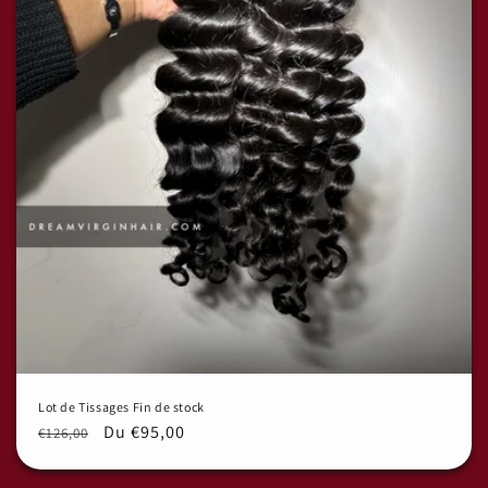
Lot de Tissages Fin de stock
Prix
Prix
Du €95,00
€126,00
habituel
promotionnel