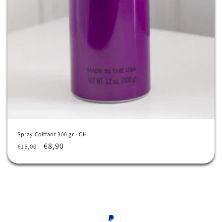
Spray Coiffant 300 gr - CHI
Prix
Prix
€8,90
€15,00
habituel
promotionnel
Moyens